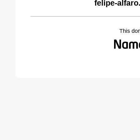
felipe-alfar
This do